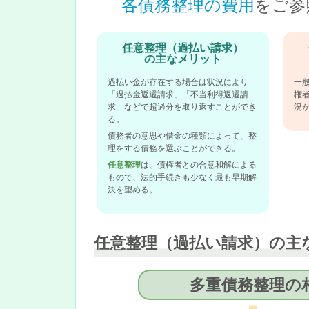
各債務整理の費用
をご参
任意整理（過払い請求）
の主なメリット
過払い金が存在する場合は状況により
一
「過払金返還請求」「不当利得返還請
権
求」などで超過分を取り返すことができ
況
る。
債務者の意思や借金の種類によって、整
理をする債務を選ぶことができる。
任意整理
は、債権者との合意和解による
もので、法的手続きも少なく最も早期解
決を望める。
任意整理（過払い請求）の主
多重債務整理の