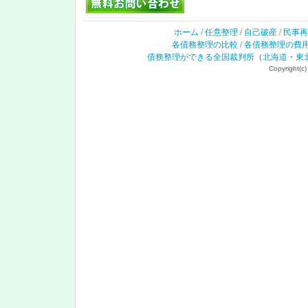
ホーム
/
任意整理
/
自己破産
/
民事再
各債務整理の比較
/
各債務整理の費
債務整理ができる全国裁判所
（
北海道
・
東
Copyrig