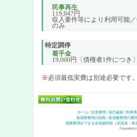
民事再生
119,047円
収入要件等により利用可能／毎
のみ
特定調停
着手金
19,000円〔債権者1件につき
※
必須最低実費は別途必要です
ホーム
/
任意整理
/
自己破産
/
民事再
各債務整理の比較
/
各債務整理の費
債務整理ができる全国裁判所
（
北海道
・
東
Copyrig