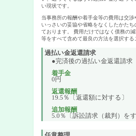
い現状です。
当事務所の報酬や着手金等の費用は交渉
いっさいの妥協や省略をなくしたかたち
ております。 費用だけではなく債務の
等をすべて含めて最良の方法を選択する
過払い金返還請求
●完済後の過払い金返還請求
着手金
0円
返還報酬
19.5％〔返還額に対する〕
追加報酬
5.0％〔訴訟請求（裁判）をす
任意整理