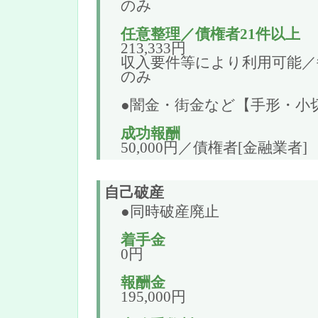
のみ
任意整理／債権者21件以上
213,333円
収入要件等により利用可能／毎
のみ
●闇金・街金など【手形・小
成功報酬
50,000円／債権者[金融業者]
自己破産
●同時破産廃止
着手金
0円
報酬金
195,000円